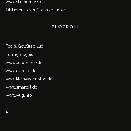
www.stirlingmoss.de
Oldtimer Ticker
Oldtimer Ticker
BLOGROLL
Tee & Gewürze Lux
TuningBlog.eu
www.autophorie.de
www.evtrend.de
www.kleinwagenblog.de
www.smartpit.de
www.wug.info