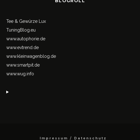
BLOGROLL
Tee & Gewürze Lux
TuningBlog.eu
www.autophorie.de
www.evtrend.de
www.kleinwagenblog.de
www.smartpit.de
www.wug.info
Impressum / Datenschutz