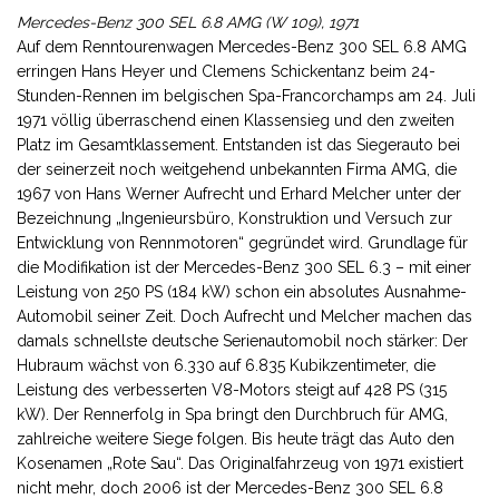
Mercedes-Benz 300 SEL 6.8
AMG
(W 109), 1971
Auf dem Renntourenwagen Mercedes-Benz 300 SEL 6.8 AMG
erringen Hans Heyer und Clemens Schickentanz beim 24-
Stunden-Rennen im belgischen Spa-Francorchamps am 24. Juli
1971 völlig überraschend einen Klassensieg und den zweiten
Platz im Gesamtklassement. Entstanden ist das Siegerauto bei
der seinerzeit noch weitgehend unbekannten Firma AMG, die
1967 von Hans Werner Aufrecht und Erhard Melcher unter der
Bezeichnung „Ingenieursbüro, Konstruktion und Versuch zur
Entwicklung von Rennmotoren“ gegründet wird. Grundlage für
die Modifikation ist der Mercedes-Benz 300 SEL 6.3 – mit einer
Leistung von 250 PS (184 kW) schon ein absolutes Ausnahme-
Automobil seiner Zeit. Doch Aufrecht und Melcher machen das
damals schnellste deutsche Serienautomobil noch stärker: Der
Hubraum wächst von 6.330 auf 6.835 Kubikzentimeter, die
Leistung des verbesserten V8-Motors steigt auf 428 PS (315
kW). Der Rennerfolg in Spa bringt den Durchbruch für AMG,
zahlreiche weitere Siege folgen. Bis heute trägt das Auto den
Kosenamen „Rote Sau“. Das Originalfahrzeug von 1971 existiert
nicht mehr, doch 2006 ist der Mercedes-Benz 300 SEL 6.8