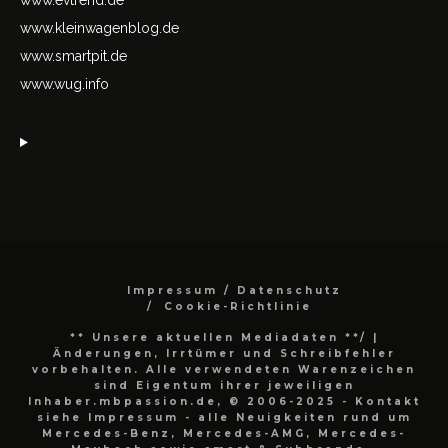
www.evtrend.de
www.kleinwagenblog.de
www.smartpit.de
www.wug.info
Impressum / Datenschutz
Cookie-Richtlinie
** Unsere aktuellen Mediadaten **/
|
Änderungen, Irrtümer und Schreibfehler
vorbehalten. Alle verwendeten Warenzeichen
sind Eigentum ihrer jeweiligen
Inhaber.mbpassion.de, © 2006-2025 - Kontakt
siehe Impressum - alle Neuigkeiten rund um
Mercedes-Benz, Mercedes-AMG, Mercedes-