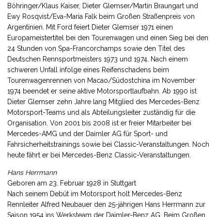
Böhringer/Klaus Kaiser, Dieter Glemser/Martin Braungart und
Ewy Rosqvist/Eva-Maria Falk beim Großen Straßenpreis von
Argentinien. Mit Ford feiert Dieter Glemser 1971 einen
Europameistertitel bei den Tourenwagen und einen Sieg bei den
24 Stunden von Spa-Francorchamps sowie den Titel des
Deutschen Rennsportmeisters 1973 und 1974. Nach einem
schweren Unfall infolge eines Reifenschadens beim
Tourenwagenrennen von Macao/Südostchina im November
1974 beendet er seine aktive Motorsportlaufbahn. Ab 1990 ist
Dieter Glemser zehn Jahre lang Mitglied des Mercedes-Benz
Motorsport-Teams und als Abteilungsleiter zuständig für die
Organisation. Von 2001 bis 2008 ist er freier Mitarbeiter bei
Mercedes-AMG und der Daimler AG für Sport- und
Fahrsicherheitstrainings sowie bei Classic-Veranstaltungen. Noch
heute fährt er bei Mercedes-Benz Classic-Veranstaltungen.
Hans Herrmann
Geboren am 23. Februar 1928 in Stuttgart
Nach seinem Debüt im Motorsport holt Mercedes-Benz
Rennleiter Alfred Neubauer den 25-jährigen Hans Herrmann zur
Saison 1954 ins Werksteam der Daimler-Benz AG. Beim Großen