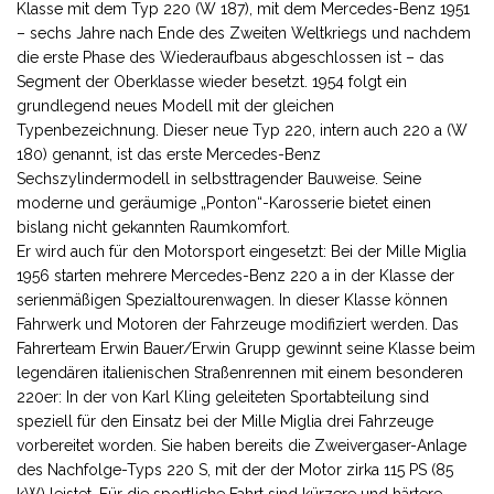
Klasse mit dem Typ 220 (W 187), mit dem Mercedes-Benz 1951
– sechs Jahre nach Ende des Zweiten Weltkriegs und nachdem
die erste Phase des Wiederaufbaus abgeschlossen ist – das
Segment der Oberklasse wieder besetzt. 1954 folgt ein
grundlegend neues Modell mit der gleichen
Typenbezeichnung. Dieser neue Typ 220, intern auch 220 a (W
180) genannt, ist das erste Mercedes-Benz
Sechszylindermodell in selbsttragender Bauweise. Seine
moderne und geräumige „Ponton“-Karosserie bietet einen
bislang nicht gekannten Raumkomfort.
Er wird auch für den Motorsport eingesetzt: Bei der Mille Miglia
1956 starten mehrere Mercedes-Benz 220 a in der Klasse der
serienmäßigen Spezialtourenwagen. In dieser Klasse können
Fahrwerk und Motoren der Fahrzeuge modifiziert werden. Das
Fahrerteam Erwin Bauer/Erwin Grupp gewinnt seine Klasse beim
legendären italienischen Straßenrennen mit einem besonderen
220er: In der von Karl Kling geleiteten Sportabteilung sind
speziell für den Einsatz bei der Mille Miglia drei Fahrzeuge
vorbereitet worden. Sie haben bereits die Zweivergaser-Anlage
des Nachfolge-Typs 220 S, mit der der Motor zirka 115 PS (85