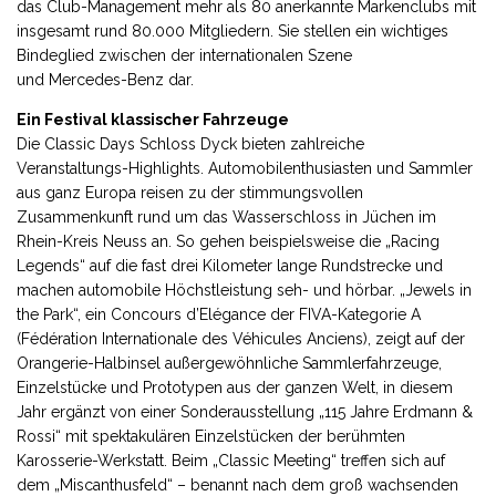
das Club-Management mehr als 80 anerkannte Markenclubs mit
insgesamt rund 80.000 Mitgliedern. Sie stellen ein wichtiges
Bindeglied zwischen der internationalen Szene
und Mercedes-Benz dar.
Ein Festival klassischer Fahrzeuge
Die Classic Days Schloss Dyck bieten zahlreiche
Veranstaltungs-Highlights. Automobilenthusiasten und Sammler
aus ganz Europa reisen zu der stimmungsvollen
Zusammenkunft rund um das Wasserschloss in Jüchen im
Rhein-Kreis Neuss an. So gehen beispielsweise die „Racing
Legends“ auf die fast drei Kilometer lange Rundstrecke und
machen automobile Höchstleistung seh- und hörbar. „Jewels in
the Park“, ein Concours d’Elégance der FIVA-Kategorie A
(Fédération Internationale des Véhicules Anciens), zeigt auf der
Orangerie-Halbinsel außergewöhnliche Sammlerfahrzeuge,
Einzelstücke und Prototypen aus der ganzen Welt, in diesem
Jahr ergänzt von einer Sonderausstellung „115 Jahre Erdmann &
Rossi“ mit spektakulären Einzelstücken der berühmten
Karosserie-Werkstatt. Beim „Classic Meeting“ treffen sich auf
dem „Miscanthusfeld“ – benannt nach dem groß wachsenden