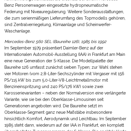
Benz Personenwagen eingesetzte hydropneumatische
Federung mit Niveauregulierung. Weitere Sonderausstattungen,
die zum serienmäßigen Lieferumfang des Topmodells gehören,
sind Zentralverriegelung, Klimaanlage und Scheinwerfer-
Waschanlage.
Mercedes-Benz 560 SEL (Baureihe 126), 1985 bis 1992
Im September 1979 präsentiert Daimler-Benz auf der
Internationalen Automobil-Ausstellung (IAA) in Frankfurt am Main
eine neue Generation der S-Klasse. Die Modellpalette der
Baureihe 126 umfasst zunächst sieben Typen; zur Wahl stehen
vier Motoren (vom 2,8-Liter-Sechszylinder mit Vergaser mit 156
PS/115 kW bis zum 5,0-Liter-V8-Leichtmetallmotor mit
Benzineinspritzung und 240 PS/176 kW) sowie zwei
Karosserievarianten – neben der Normalversion eine verlängerte
Variante, wie sie bei den Oberklasse-Limousinen seit
Generationen angeboten wird. Die Baureihe setzt im
Oberklasse-Segment ganz neue Maßstäbe insbesondere
hinsichtlich Komfort, Aerodynamik und Leichtbau. Im September
1985 steht dann, wiederum auf der IAA in Frankfurt, ein komplett