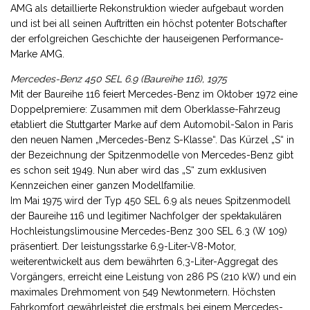
AMG als detaillierte Rekonstruktion wieder aufgebaut worden
und ist bei all seinen Auftritten ein höchst potenter Botschafter
der erfolgreichen Geschichte der hauseigenen Performance-
Marke AMG.
Mercedes-Benz 450 SEL 6.9 (Baureihe 116), 1975
Mit der Baureihe 116 feiert Mercedes-Benz im Oktober 1972 eine
Doppelpremiere: Zusammen mit dem Oberklasse-Fahrzeug
etabliert die Stuttgarter Marke auf dem Automobil-Salon in Paris
den neuen Namen „Mercedes-Benz S-Klasse“. Das Kürzel „S“ in
der Bezeichnung der Spitzenmodelle von Mercedes-Benz gibt
es schon seit 1949. Nun aber wird das „S“ zum exklusiven
Kennzeichen einer ganzen Modellfamilie.
Im Mai 1975 wird der Typ 450 SEL 6.9 als neues Spitzenmodell
der Baureihe 116 und legitimer Nachfolger der spektakulären
Hochleistungslimousine Mercedes-Benz 300 SEL 6.3 (W 109)
präsentiert. Der leistungsstarke 6,9-Liter-V8-Motor,
weiterentwickelt aus dem bewährten 6,3-Liter-Aggregat des
Vorgängers, erreicht eine Leistung von 286 PS (210 kW) und ein
maximales Drehmoment von 549 Newtonmetern. Höchsten
Fahrkomfort gewährleistet die erstmals bei einem Mercedes-