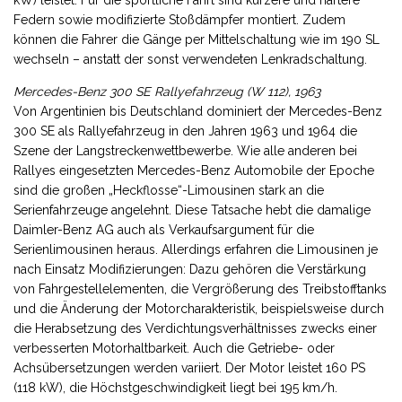
kW) leistet. Für die sportliche Fahrt sind kürzere und härtere
Federn sowie modifizierte Stoßdämpfer montiert. Zudem
können die Fahrer die Gänge per Mittelschaltung wie im 190 SL
wechseln – anstatt der sonst verwendeten Lenkradschaltung.
Mercedes-Benz 300 SE Rallyefahrzeug (W 112), 1963
Von Argentinien bis Deutschland dominiert der Mercedes-Benz
300 SE als Rallyefahrzeug in den Jahren 1963 und 1964 die
Szene der Langstreckenwettbewerbe. Wie alle anderen bei
Rallyes eingesetzten Mercedes-Benz Automobile der Epoche
sind die großen „Heckflosse“-Limousinen stark an die
Serienfahrzeuge angelehnt. Diese Tatsache hebt die damalige
Daimler-Benz AG auch als Verkaufsargument für die
Serienlimousinen heraus. Allerdings erfahren die Limousinen je
nach Einsatz Modifizierungen: Dazu gehören die Verstärkung
von Fahrgestellelementen, die Vergrößerung des Treibstofftanks
und die Änderung der Motorcharakteristik, beispielsweise durch
die Herabsetzung des Verdichtungsverhältnisses zwecks einer
verbesserten Motorhaltbarkeit. Auch die Getriebe- oder
Achsübersetzungen werden variiert. Der Motor leistet 160 PS
(118 kW), die Höchstgeschwindigkeit liegt bei 195 km/h.