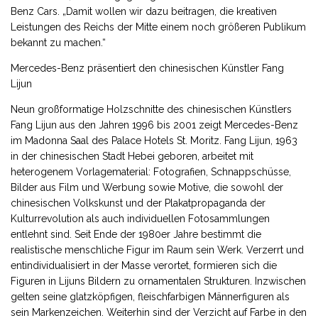
Benz Cars. „Damit wollen wir dazu beitragen, die kreativen
Leistungen des Reichs der Mitte einem noch größeren Publikum
bekannt zu machen.“
Mercedes-Benz präsentiert den chinesischen Künstler Fang
Lijun
Neun großformatige Holzschnitte des chinesischen Künstlers
Fang Lijun aus den Jahren 1996 bis 2001 zeigt Mercedes-Benz
im Madonna Saal des Palace Hotels St. Moritz. Fang Lijun, 1963
in der chinesischen Stadt Hebei geboren, arbeitet mit
heterogenem Vorlagematerial: Fotografien, Schnappschüsse,
Bilder aus Film und Werbung sowie Motive, die sowohl der
chinesischen Volkskunst und der Plakatpropaganda der
Kulturrevolution als auch individuellen Fotosammlungen
entlehnt sind. Seit Ende der 1980er Jahre bestimmt die
realistische menschliche Figur im Raum sein Werk. Verzerrt und
entindividualisiert in der Masse verortet, formieren sich die
Figuren in Lijuns Bildern zu ornamentalen Strukturen. Inzwischen
gelten seine glatzköpfigen, fleischfarbigen Männerfiguren als
sein Markenzeichen. Weiterhin sind der Verzicht auf Farbe in den