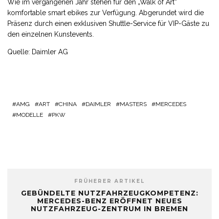
Wie im vergangenen Jahr stehen für den „Walk of Art“
komfortable smart ebikes zur Verfügung. Abgerundet wird die
Präsenz durch einen exklusiven Shuttle-Service für VIP-Gäste zu
den einzelnen Kunstevents.
Quelle: Daimler AG
AMG
ART
CHINA
DAIMLER
MASTERS
MERCEDES
MODELLE
PKW
FRÜHERER ARTIKEL
GEBÜNDELTE NUTZFAHRZEUGKOMPETENZ:
MERCEDES-BENZ ERÖFFNET NEUES
NUTZFAHRZEUG-ZENTRUM IN BREMEN