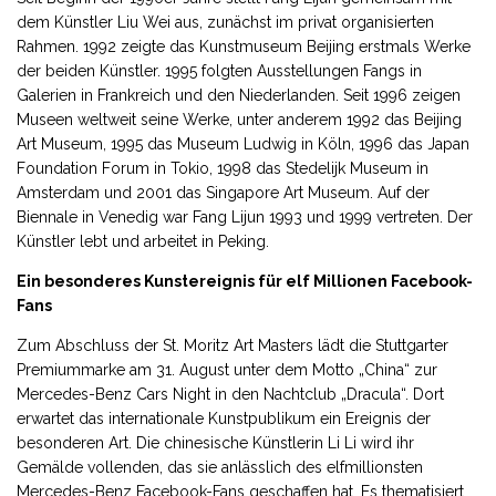
dem Künstler Liu Wei aus, zunächst im privat organisierten
Rahmen. 1992 zeigte das Kunstmuseum Beijing erstmals Werke
der beiden Künstler. 1995 folgten Ausstellungen Fangs in
Galerien in Frankreich und den Niederlanden. Seit 1996 zeigen
Museen weltweit seine Werke, unter anderem 1992 das Beijing
Art Museum, 1995 das Museum Ludwig in Köln, 1996 das Japan
Foundation Forum in Tokio, 1998 das Stedelijk Museum in
Amsterdam und 2001 das Singapore Art Museum. Auf der
Biennale in Venedig war Fang Lijun 1993 und 1999 vertreten. Der
Künstler lebt und arbeitet in Peking.
Ein besonderes Kunstereignis für elf Millionen Facebook-
Fans
Zum Abschluss der St. Moritz Art Masters lädt die Stuttgarter
Premiummarke am 31. August unter dem Motto „China“ zur
Mercedes-Benz Cars Night in den Nachtclub „Dracula“. Dort
erwartet das internationale Kunstpublikum ein Ereignis der
besonderen Art. Die chinesische Künstlerin Li Li wird ihr
Gemälde vollenden, das sie anlässlich des elfmillionsten
Mercedes-Benz Facebook-Fans geschaffen hat. Es thematisiert