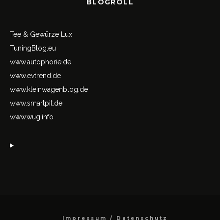
BLOGROLL
Tee & Gewürze Lux
TuningBlog.eu
www.autophorie.de
www.evtrend.de
www.kleinwagenblog.de
www.smartpit.de
www.wug.info
Impressum / Datenschutz