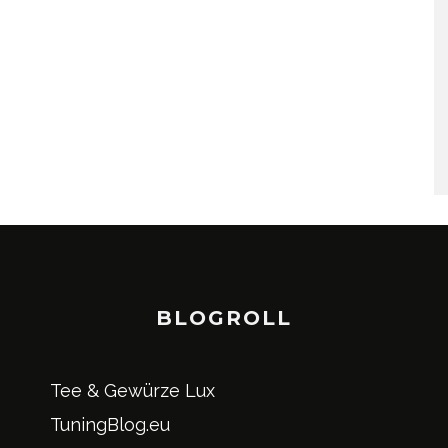
BLOGROLL
Tee & Gewürze Lux
TuningBlog.eu