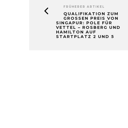
FRÜHERER ARTIKEL
QUALIFIKATION ZUM
GROSSEN PREIS VON S
INGAPUR: POLE FÜR V
ETTEL – ROSBERG UND H
AMILTON AUF S
TARTPLATZ 2 UND 5