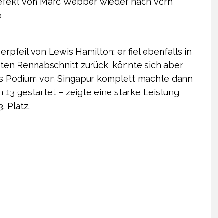
efekt von Marc Webber wieder nach vorn
.
rpfeil von Lewis Hamilton: er fiel ebenfalls in
zten Rennabschnitt zurück, könnte sich aber
as Podium von Singapur komplett machte dann
 13 gestartet – zeigte eine starke Leistung
 Platz.