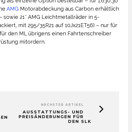
 als einzelne Option bestellbar – für 1.630,30
ine
AMG
Motorabdeckung aus Carbon erhältlich
– sowie 21″ AMG Leichtmetallräder in 5-
iert, mit 295/35R21 auf 10Jx21ET56) – nur für
 für den ML übrigens einen Fahrtenschreiber
rüstung mitordern.
NÄCHSTER ARTIKEL
AUSSTATTUNGS- UND
PREISÄNDERUNGEN FÜR
GEN
DEN SLK