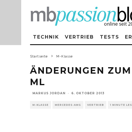
TECHNIK
VERTRIEB
TESTS
E
Startseite
M-Klasse
ÄNDERUNGEN ZUM 0
ML
MARKUS JORDAN
·
6. OKTOBER 2013
M-KLASSE
MERCEDES-AMG
VERTRIEB
1 MINUTE LE