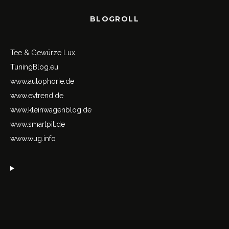
BLOGROLL
Tee & Gewürze Lux
TuningBlog.eu
www.autophorie.de
www.evtrend.de
www.kleinwagenblog.de
www.smartpit.de
www.wug.info