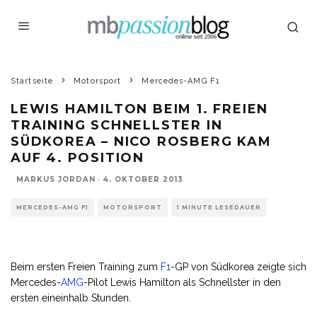
Startseite
Motorsport
Mercedes-AMG F1
LEWIS HAMILTON BEIM 1. FREIEN
TRAINING SCHNELLSTER IN
SÜDKOREA – NICO ROSBERG KAM
AUF 4. POSITION
MARKUS JORDAN
·
4. OKTOBER 2013
MERCEDES-AMG F1
MOTORSPORT
1 MINUTE LESEDAUER
Beim ersten Freien Training zum
F1
-GP von Südkorea zeigte sich
Mercedes-
AMG
-Pilot Lewis Hamilton als Schnellster in den
ersten eineinhalb Stunden.