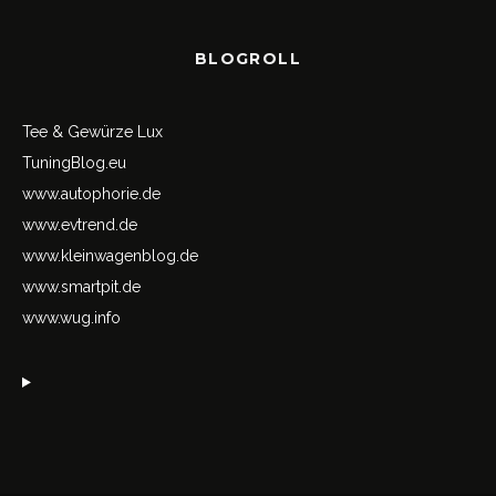
BLOGROLL
Tee & Gewürze Lux
TuningBlog.eu
www.autophorie.de
www.evtrend.de
www.kleinwagenblog.de
www.smartpit.de
www.wug.info