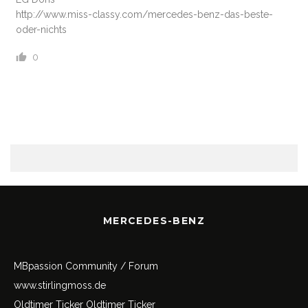
http://www.miss-classy.com/mercedes-benz-das-beste-
oder-nichts
0
MERCEDES-BENZ
MBpassion Community / Forum
www.stirlingmoss.de
Oldtimer Ticker
Oldtimer Ticker