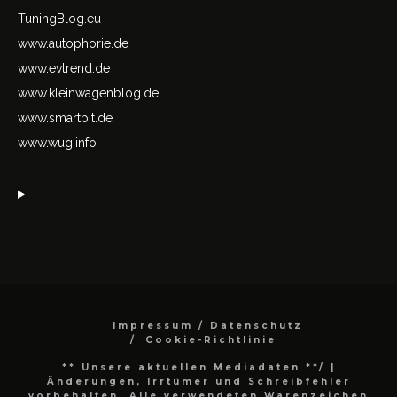
TuningBlog.eu
www.autophorie.de
www.evtrend.de
www.kleinwagenblog.de
www.smartpit.de
www.wug.info
Impressum / Datenschutz
Cookie-Richtlinie
** Unsere aktuellen Mediadaten **/
|
Änderungen, Irrtümer und Schreibfehler
vorbehalten. Alle verwendeten Warenzeichen