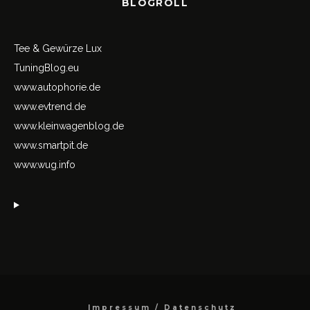
BLOGROLL
Tee & Gewürze Lux
TuningBlog.eu
www.autophorie.de
www.evtrend.de
www.kleinwagenblog.de
www.smartpit.de
www.wug.info
Impressum / Datenschutz