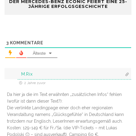
DER MERCEDES-BENZ ECONIC FEIERT EINE 25-
JÄHRIGE ERFOLGSGESCHICHTE
3
KOMMENTARE
Älteste
M.Rix
2 Jahre zuvor
Da hier ja die im Text erwähnten „zusätzlichen Infos“ fehlen
(wofür ist dann dieser Text?):
Die verlinkte Landingpage einer doch eher regionalen
Veranstaltung namens „Glücksgefühle“ in Deutschland kann
trotzdem nur Englisch, LeserInnen erwartungsgemäß auch.
Kosten: 129-149 € für Fr./Sa. (die VIP-Tickets – mit Lukas
Podolski 🙂 – sind ausverkauft). Camping 60 €.