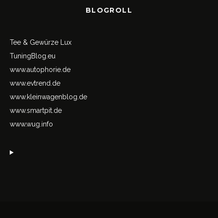
BLOGROLL
Tee & Gewürze Lux
TuningBlog.eu
www.autophorie.de
www.evtrend.de
www.kleinwagenblog.de
www.smartpit.de
www.wug.info