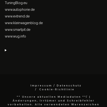
TuningBlog.eu
www.autophorie.de
www.evtrend.de
www.kleinwagenblog.de
www.smartpit.de
www.wug.info
Impressum / Datenschutz
Cookie-Richtlinie
** Unsere aktuellen Mediadaten **/
|
Änderungen, Irrtümer und Schreibfehler
vorbehalten. Alle verwendeten Warenzeichen