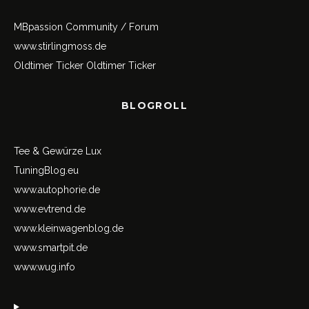
MBpassion Community / Forum
www.stirlingmoss.de
Oldtimer Ticker
Oldtimer Ticker
BLOGROLL
Tee & Gewürze Lux
TuningBlog.eu
www.autophorie.de
www.evtrend.de
www.kleinwagenblog.de
www.smartpit.de
www.wug.info