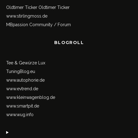
Oldtimer Ticker
Oldtimer Ticker
www.stirlingmoss.de
MBpassion Community / Forum
BLOGROLL
Tee & Gewürze Lux
TuningBlog.eu
www.autophorie.de
www.evtrend.de
www.kleinwagenblog.de
www.smartpit.de
www.wug.info