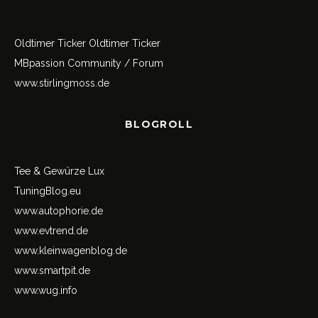
Oldtimer Ticker
Oldtimer Ticker
MBpassion Community / Forum
www.stirlingmoss.de
BLOGROLL
Tee & Gewürze Lux
TuningBlog.eu
www.autophorie.de
www.evtrend.de
www.kleinwagenblog.de
www.smartpit.de
www.wug.info