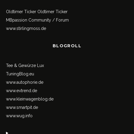
Oldtimer Ticker
Oldtimer Ticker
MBpassion Community / Forum
www.stirlingmoss.de
BLOGROLL
Tee & Gewürze Lux
TuningBlog.eu
www.autophorie.de
www.evtrend.de
www.kleinwagenblog.de
www.smartpit.de
www.wug.info