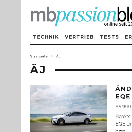
TECHNIK
VERTRIEB
TESTS
E
Startseite
ÄJ
ÄJ
ÄND
EQE
MARKUS
Bereits
EQE Lim
bzw.
...