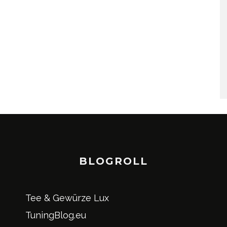
BLOGROLL
Tee & Gewürze Lux
TuningBlog.eu