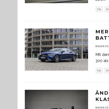
EQ
E
MER
BAT
MARKUS
Mit dem
300 als
EQ
E
ÄND
KLA
MARKUS