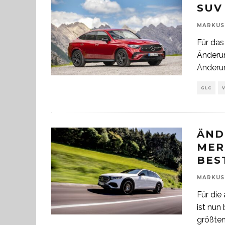
SUV
MARKUS
Für da
Änderun
Änderun
GLC
ÄND
MER
BES
MARKUS
Für die
ist nun
größte