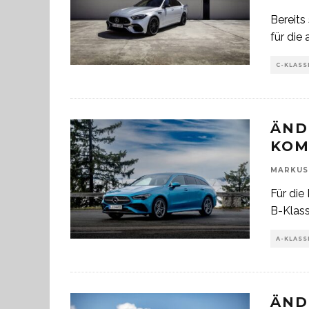
Bereits
für die
C-KLASS
ÄND
KOM
MARKUS
Für di
B-Klass
A-KLASS
ÄND