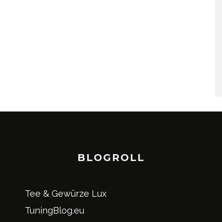
BLOGROLL
Tee & Gewürze Lux
TuningBlog.eu