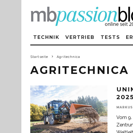
TECHNIK
VERTRIEB
TESTS
E
Startseite
Agritechnica
AGRITECHNICA
UNI
202
MARKUS
Vom 9. 
Zentrum
Weltlei