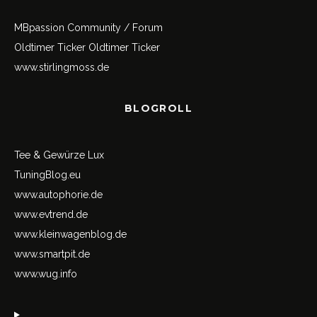
MBpassion Community / Forum
Oldtimer Ticker
Oldtimer Ticker
www.stirlingmoss.de
BLOGROLL
Tee & Gewürze Lux
TuningBlog.eu
www.autophorie.de
www.evtrend.de
www.kleinwagenblog.de
www.smartpit.de
www.wug.info