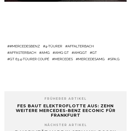
#MERCEDESBENZ
4-TÜURER
AFFALTERBACH
AFFASTERBACH
AMG
AMG GT
AMGGT
GT
GT 63 4-TÜURER COUPÉ
MERCEDES
MERCEDESAMG
SPA;G
FRÜHERER ARTIKEL
FES BAUT ELEKTROFLOTTE AUS: ZEHN
WEITERE MERCEDES-BENZ EECONIC FÜR
FRANKFURT
NÄCHSTER ARTIKEL