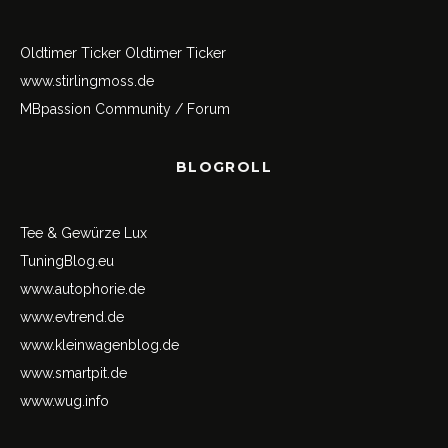
Oldtimer Ticker
Oldtimer Ticker
www.stirlingmoss.de
MBpassion Community / Forum
BLOGROLL
Tee & Gewürze Lux
TuningBlog.eu
www.autophorie.de
www.evtrend.de
www.kleinwagenblog.de
www.smartpit.de
www.wug.info