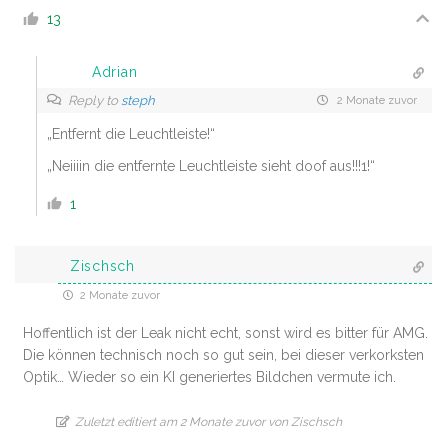
13
Adrian
Reply to
steph
2 Monate zuvor
„Entfernt die Leuchtleiste!“
„Neiiiin die entfernte Leuchtleiste sieht doof aus!!!1!“
1
Zischsch
2 Monate zuvor
Hoffentlich ist der Leak nicht echt, sonst wird es bitter für AMG.
Die können technisch noch so gut sein, bei dieser verkorksten
Optik… Wieder so ein KI generiertes Bildchen vermute ich.
Zuletzt editiert am 2 Monate zuvor von Zischsch