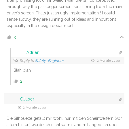
after promising lot of innovation with the GT concept. And
through way the passenger screen transitioning from the main
driver’s screen. That’s just an ugly implementation ! I could
sense slowly, they are running out of ideas and innovations
especially in the design department.
3
Adrian
Reply to
Safety_Engineer
2 Monate zuvor
Blah blah
2
CJuser
2 Monate zuvor
Die Silhouette gefällt mir wohl, nur mit den Scheinwerfern (vor
allem hinten) werde ich nicht warm. Und mit angeblich über