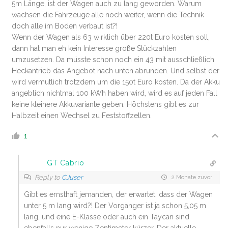
5m Länge, ist der Wagen auch zu lang geworden. Warum
wachsen die Fahrzeuge alle noch weiter, wenn die Technik
doch alle im Boden verbaut ist?!
Wenn der Wagen als 63 wirklich über 220t Euro kosten soll,
dann hat man eh kein Interesse große Stückzahlen
umzusetzen. Da müsste schon noch ein 43 mit ausschließlich
Heckantrieb das Angebot nach unten abrunden. Und selbst der
wird vermutlich trotzdem um die 150t Euro kosten. Da der Akku
angeblich nichtmal 100 kWh haben wird, wird es auf jeden Fall
keine kleinere Akkuvariante geben. Höchstens gibt es zur
Halbzeit einen Wechsel zu Feststoffzellen.
1
GT Cabrio
Reply to
CJuser
2 Monate zuvor
Gibt es ernsthaft jemanden, der erwartet, dass der Wagen
unter 5 m lang wird?! Der Vorgänger ist ja schon 5,05 m
lang, und eine E-Klasse oder auch ein Taycan sind
ebenfalls nur wenige Zentimeter kürzer. Der aktuelle