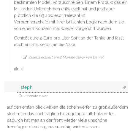
bestimmten Modell vorzuschreiben. Einem Produkt das ein
Milliarden Unternehmen entwickelt hat und jetzt aber
plötzlich die 63 sowieso irrelevant ist.
Verbrennerschafe mit ihrer brillianten Logik nach dem sie
von einem Konzern mal wieder vorgeführt wurden.
Genießt eure 2 Euro pro Liter Sprit an der Tanke und fasst
euch erstmal selbst an die Nase.
Zuletzt editiert am 2 Monate zuvor von Daniel
0
steph
2 Monate zuvor
auf den ersten blick wirken die scheinwerfer zu groß.außerdem
stört mich das nachträglich hinzugefügte luft-hutzen-teil…
dadurch hat man an der front wieder viele unschöne
trennfugen die das ganze unruhig wirken lassen.