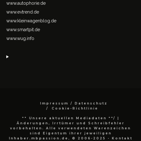
www.autophorie.de
www.evtrend.de
www.kleinwagenblog.de
www.smartpit.de
www.wug.info
Impressum / Datenschutz
Cookie-Richtlinie
** Unsere aktuellen Mediadaten **/
|
Änderungen, Irrtümer und Schreibfehler
vorbehalten. Alle verwendeten Warenzeichen
sind Eigentum ihrer jeweiligen
Inhaber.mbpassion.de, © 2006-2025 - Kontakt