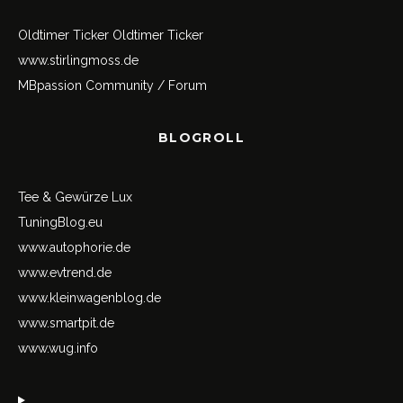
Oldtimer Ticker
Oldtimer Ticker
www.stirlingmoss.de
MBpassion Community / Forum
BLOGROLL
Tee & Gewürze Lux
TuningBlog.eu
www.autophorie.de
www.evtrend.de
www.kleinwagenblog.de
www.smartpit.de
www.wug.info