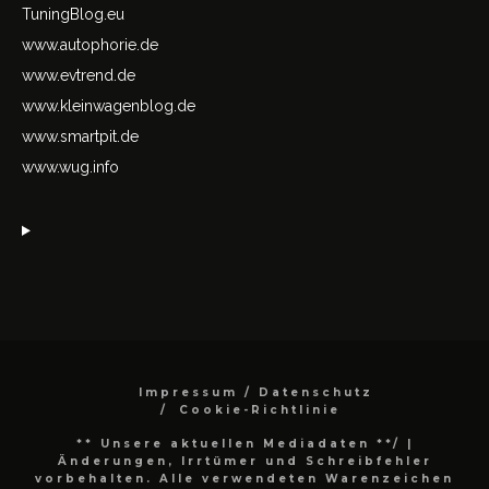
TuningBlog.eu
www.autophorie.de
www.evtrend.de
www.kleinwagenblog.de
www.smartpit.de
www.wug.info
Impressum / Datenschutz
Cookie-Richtlinie
** Unsere aktuellen Mediadaten **/
|
Änderungen, Irrtümer und Schreibfehler
vorbehalten. Alle verwendeten Warenzeichen