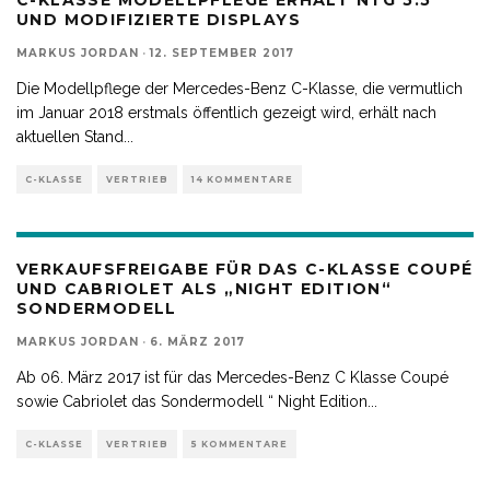
C-KLASSE MODELLPFLEGE ERHÄLT NTG 5.5
UND MODIFIZIERTE DISPLAYS
MARKUS JORDAN
·
12. SEPTEMBER 2017
Die Modellpflege der Mercedes-Benz C-Klasse, die vermutlich
im Januar 2018 erstmals öffentlich gezeigt wird, erhält nach
aktuellen Stand
...
C-KLASSE
VERTRIEB
14 KOMMENTARE
VERKAUFSFREIGABE FÜR DAS C-KLASSE COUPÉ
UND CABRIOLET ALS „NIGHT EDITION“
SONDERMODELL
MARKUS JORDAN
·
6. MÄRZ 2017
Ab 06. März 2017 ist für das Mercedes-Benz C Klasse Coupé
sowie Cabriolet das Sondermodell “ Night Edition
...
C-KLASSE
VERTRIEB
5 KOMMENTARE