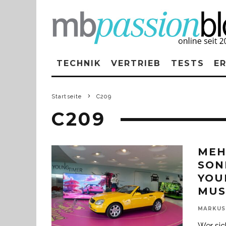
TECHNIK
VERTRIEB
TESTS
E
Startseite
C209
C209
MEH
SON
YOU
MU
MARKUS
Wer sic