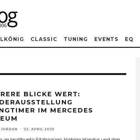
RLKÖNIG
CLASSIC
TUNING
EVENTS
EQ
RERE BLICKE WERT:
DERAUSSTELLUNG
NGTIMER IM MERCEDES
SEUM
 JORDAN
·
22. APRIL 2025
h an knallbunte Sitzbezüge, klobige Handys und den