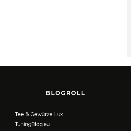
BLOGROLL
Tee & Gewürze Lux
TuningBlog.eu