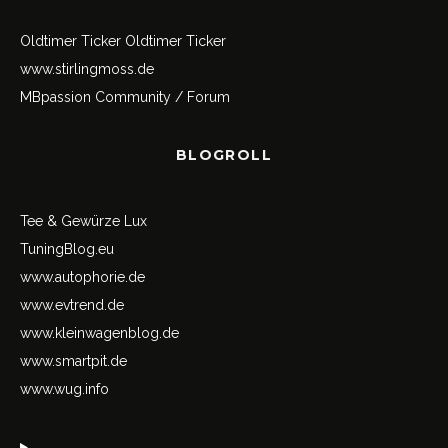
Oldtimer Ticker
Oldtimer Ticker
www.stirlingmoss.de
MBpassion Community / Forum
BLOGROLL
Tee & Gewürze Lux
TuningBlog.eu
www.autophorie.de
www.evtrend.de
www.kleinwagenblog.de
www.smartpit.de
www.wug.info