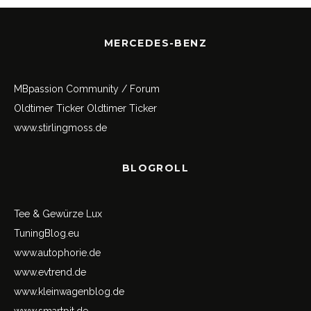
MERCEDES-BENZ
MBpassion Community / Forum
Oldtimer Ticker
Oldtimer Ticker
www.stirlingmoss.de
BLOGROLL
Tee & Gewürze Lux
TuningBlog.eu
www.autophorie.de
www.evtrend.de
www.kleinwagenblog.de