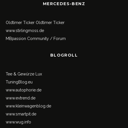
MERCEDES-BENZ
Oldtimer Ticker
Oldtimer Ticker
www.stirlingmoss.de
MBpassion Community / Forum
BLOGROLL
Tee & Gewürze Lux
TuningBlog.eu
www.autophorie.de
www.evtrend.de
www.kleinwagenblog.de
www.smartpit.de
www.wug.info