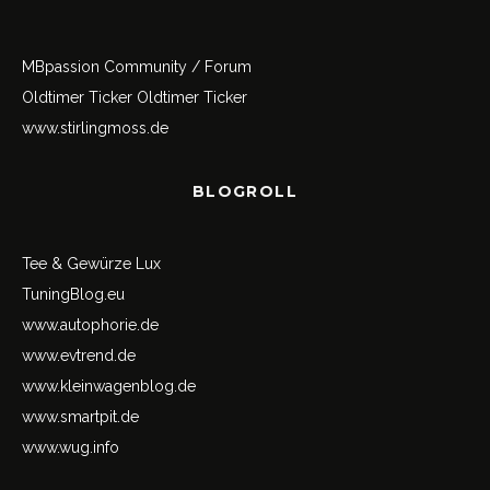
MBpassion Community / Forum
Oldtimer Ticker
Oldtimer Ticker
www.stirlingmoss.de
BLOGROLL
Tee & Gewürze Lux
TuningBlog.eu
www.autophorie.de
www.evtrend.de
www.kleinwagenblog.de
www.smartpit.de
www.wug.info