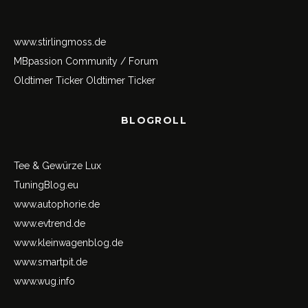
www.stirlingmoss.de
MBpassion Community / Forum
Oldtimer Ticker
Oldtimer Ticker
BLOGROLL
Tee & Gewürze Lux
TuningBlog.eu
www.autophorie.de
www.evtrend.de
www.kleinwagenblog.de
www.smartpit.de
www.wug.info