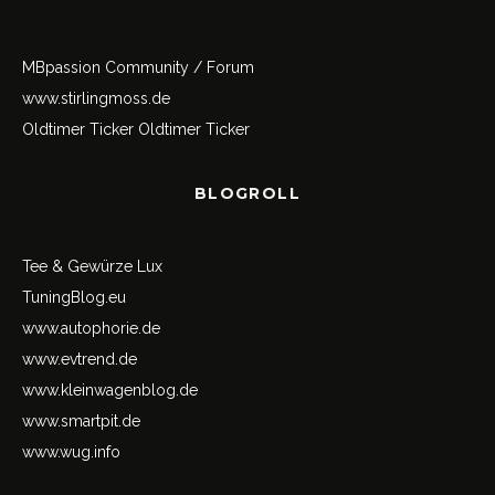
MBpassion Community / Forum
www.stirlingmoss.de
Oldtimer Ticker
Oldtimer Ticker
BLOGROLL
Tee & Gewürze Lux
TuningBlog.eu
www.autophorie.de
www.evtrend.de
www.kleinwagenblog.de
www.smartpit.de
www.wug.info