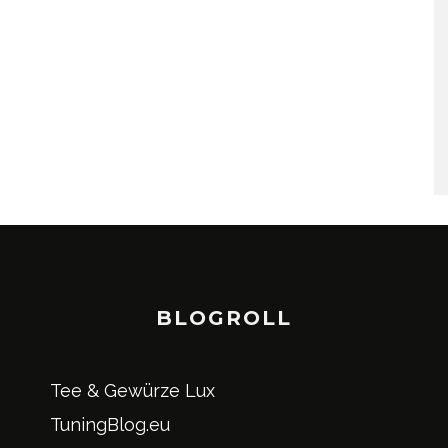
BLOGROLL
Tee & Gewürze Lux
TuningBlog.eu