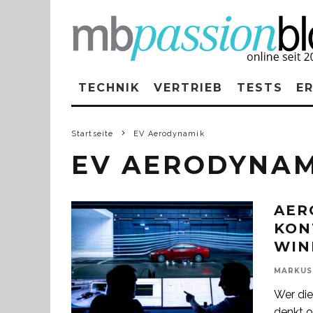
TECHNIK
VERTRIEB
TESTS
E
Startseite
EV Aerodynamik
EV AERODYNAM
AER
KON
WIN
MARKUS
Wer die
denkt o