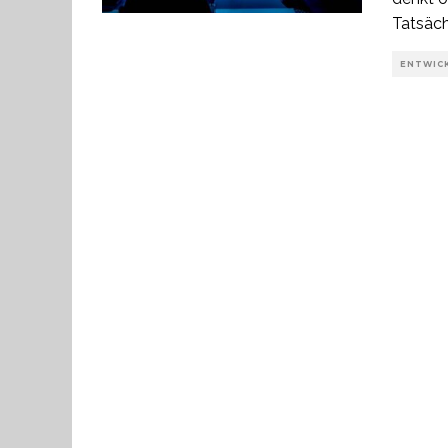
Tatsäch
ENTWIC