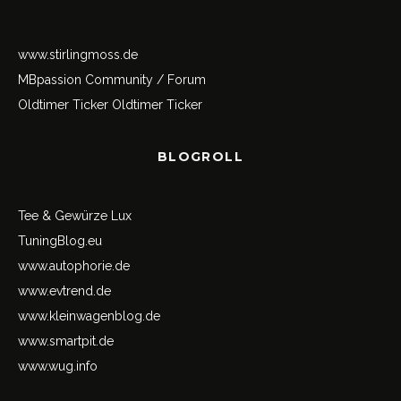
www.stirlingmoss.de
MBpassion Community / Forum
Oldtimer Ticker
Oldtimer Ticker
BLOGROLL
Tee & Gewürze Lux
TuningBlog.eu
www.autophorie.de
www.evtrend.de
www.kleinwagenblog.de
www.smartpit.de
www.wug.info