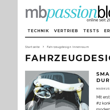
TECHNIK
VERTRIEB
TESTS
E
Startseite
Fahrzeugdesign Innenraum
FAHRZEUGDESI
SMA
DUR
MARKUS
Mit ers
#2 konk
moder