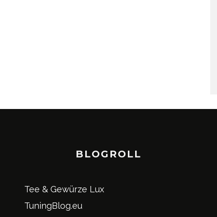
BLOGROLL
Tee & Gewürze Lux
TuningBlog.eu