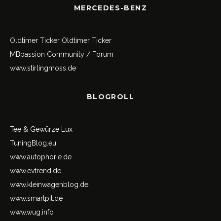
MERCEDES-BENZ
Oldtimer Ticker
Oldtimer Ticker
MBpassion Community / Forum
www.stirlingmoss.de
BLOGROLL
Tee & Gewürze Lux
TuningBlog.eu
www.autophorie.de
www.evtrend.de
www.kleinwagenblog.de
www.smartpit.de
www.wug.info