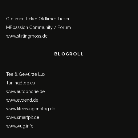
Oldtimer Ticker
Oldtimer Ticker
MBpassion Community / Forum
www.stirlingmoss.de
BLOGROLL
Tee & Gewürze Lux
TuningBlog.eu
www.autophorie.de
www.evtrend.de
www.kleinwagenblog.de
www.smartpit.de
www.wug.info