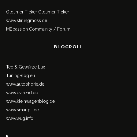
Oldtimer Ticker
Oldtimer Ticker
www.stirlingmoss.de
MBpassion Community / Forum
BLOGROLL
Tee & Gewürze Lux
TuningBlog.eu
www.autophorie.de
www.evtrend.de
www.kleinwagenblog.de
www.smartpit.de
www.wug.info