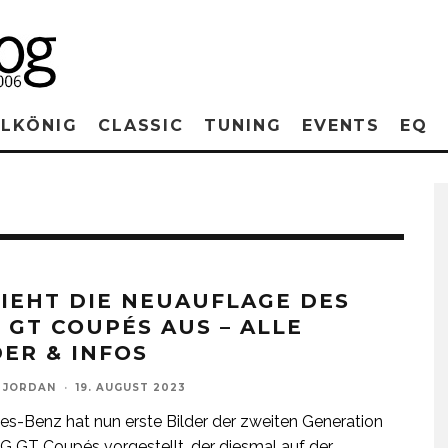
RLKÖNIG
CLASSIC
TUNING
EVENTS
EQ
SIEHT DIE NEUAUFLAGE DES
 GT COUPÉS AUS – ALLE
DER & INFOS
 JORDAN
·
19. AUGUST 2023
s-Benz hat nun erste Bilder der zweiten Generation
 GT Coupés vorgestellt, der diesmal auf der