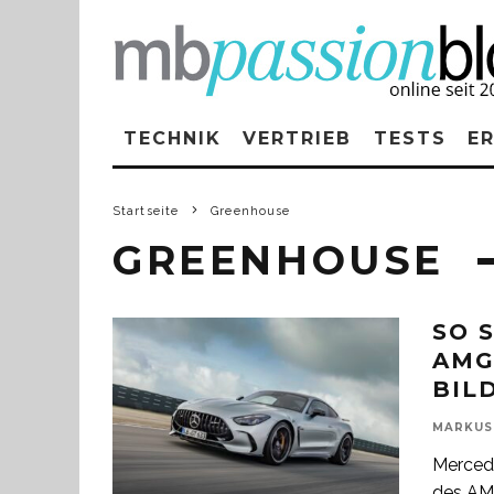
TECHNIK
VERTRIEB
TESTS
E
Startseite
Greenhouse
GREENHOUSE
SO 
AMG
BIL
MARKUS
Mercede
des AMG