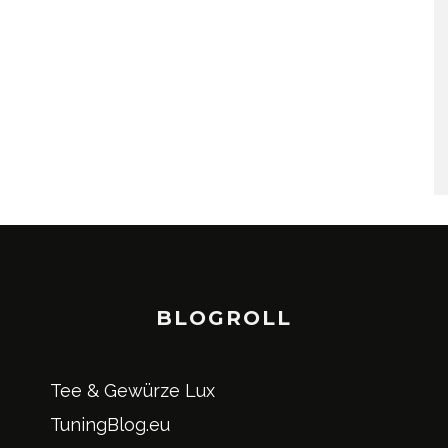
BLOGROLL
Tee & Gewürze Lux
TuningBlog.eu