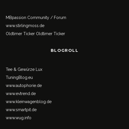
MBpassion Community / Forum
www.stirlingmoss.de
Oldtimer Ticker
Oldtimer Ticker
BLOGROLL
Tee & Gewürze Lux
TuningBlog.eu
www.autophorie.de
www.evtrend.de
www.kleinwagenblog.de
www.smartpit.de
www.wug.info