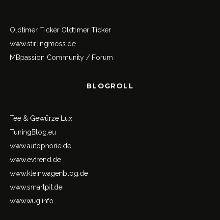
Oldtimer Ticker
Oldtimer Ticker
www.stirlingmoss.de
MBpassion Community / Forum
BLOGROLL
Tee & Gewürze Lux
TuningBlog.eu
www.autophorie.de
www.evtrend.de
www.kleinwagenblog.de
www.smartpit.de
www.wug.info