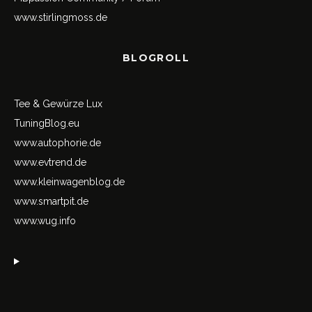
www.stirlingmoss.de
BLOGROLL
Tee & Gewürze Lux
TuningBlog.eu
www.autophorie.de
www.evtrend.de
www.kleinwagenblog.de
www.smartpit.de
www.wug.info