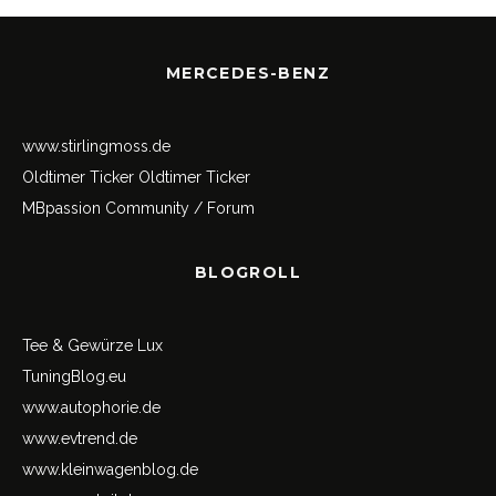
MERCEDES-BENZ
www.stirlingmoss.de
Oldtimer Ticker
Oldtimer Ticker
MBpassion Community / Forum
BLOGROLL
Tee & Gewürze Lux
TuningBlog.eu
www.autophorie.de
www.evtrend.de
www.kleinwagenblog.de