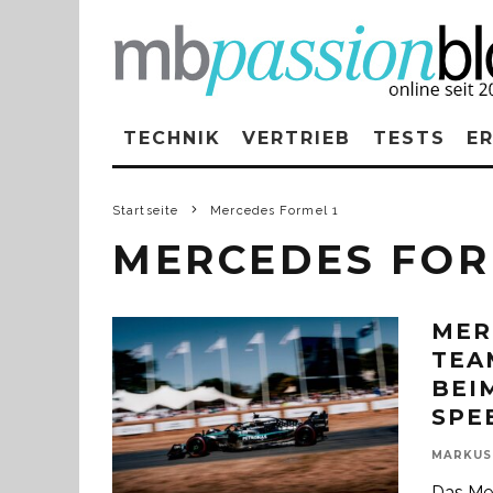
TECHNIK
VERTRIEB
TESTS
E
Startseite
Mercedes Formel 1
MERCEDES FOR
MER
TEA
BEI
SPE
MARKUS
Das Me