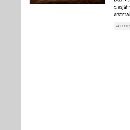
diesjäh
erstmal
ALLGEM