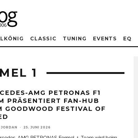
RLKÖNIG
CLASSIC
TUNING
EVENTS
EQ
MEL 1
CEDES-AMG PETRONAS F1
M PRÄSENTIERT FAN-HUB
M GOODWOOD FESTIVAL OF
ED
 JORDAN
·
25. JUNI 2026
rcedes-AMG PETRONAS Formel-1-Team wird beim