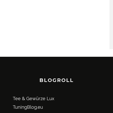
BLOGROLL
Tee & Gewürze Lux
TuningBlog.eu