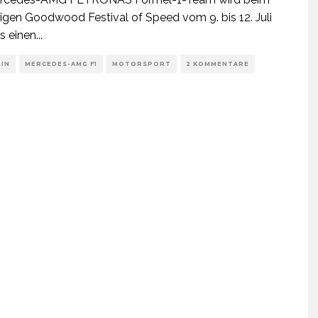
rigen Goodwood Festival of Speed vom 9. bis 12. Juli
s einen
...
EIN
MERCEDES-AMG F1
MOTORSPORT
2 KOMMENTARE