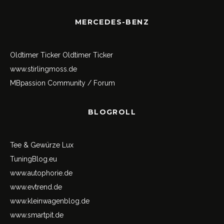
MERCEDES-BENZ
Oldtimer Ticker
Oldtimer Ticker
www.stirlingmoss.de
MBpassion Community / Forum
BLOGROLL
Tee & Gewürze Lux
TuningBlog.eu
www.autophorie.de
www.evtrend.de
www.kleinwagenblog.de
www.smartpit.de