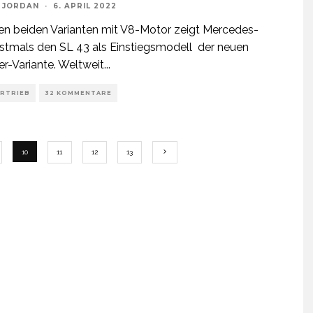
 JORDAN
·
6. APRIL 2022
n beiden Varianten mit V8-Motor zeigt Mercedes-
tmals den SL 43 als Einstiegsmodell der neuen
r-Variante. Weltweit
...
ERTRIEB
32 KOMMENTARE
10
11
12
13