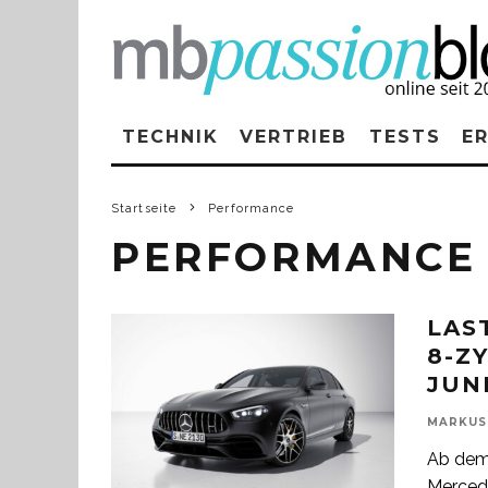
TECHNIK
VERTRIEB
TESTS
E
Startseite
Performance
PERFORMANCE
LAS
8-Z
JUN
MARKUS
Ab dem 
Merced