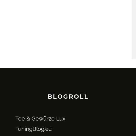
BLOGROLL
Tee & Gewürze Lux
TuningBlog.eu