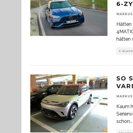
6-Z
MARKUS
Hätten 
4MATIC 
hätten 
C-KLASS
SO 
VAR
MARKUS
Kaum h
Serienve
schon
...