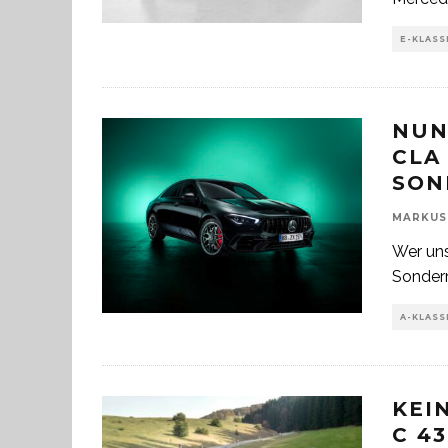
E-KLASS
NUN
CLA 
SON
MARKUS
Wer uns
Sonderm
A-KLASS
KEI
C 4