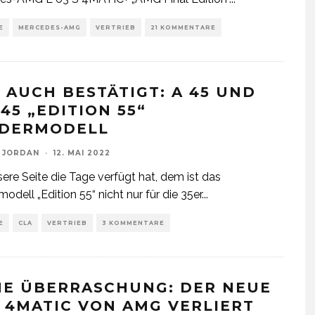
E
MERCEDES-AMG
VERTRIEB
21 KOMMENTARE
 AUCH BESTÄTIGT: A 45 UND
45 „EDITION 55“
DERMODELL
 JORDAN
·
12. MAI 2022
ere Seite die Tage verfügt hat, dem ist das
odell „Edition 55“ nicht nur für die 35er
...
E
CLA
VERTRIEB
3 KOMMENTARE
NE ÜBERRASCHUNG: DER NEUE
3 4MATIC VON AMG VERLIERT