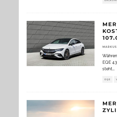
ERLKÖN
MER
KOS
107
MARKUS
Während
EQE 43 
steht
...
EQE
MER
ZYL