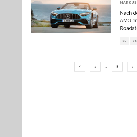
MARKUS
Nach de
AMG ers
Roadste
SL
V
1
…
8
9