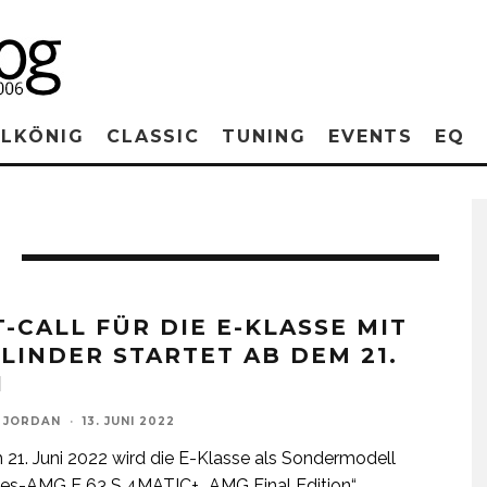
RLKÖNIG
CLASSIC
TUNING
EVENTS
EQ
T-CALL FÜR DIE E-KLASSE MIT
YLINDER STARTET AB DEM 21.
I
 JORDAN
·
13. JUNI 2022
21. Juni 2022 wird die E-Klasse als Sondermodell
es-AMG E 63 S 4MATIC+ „AMG Final Edition“
...