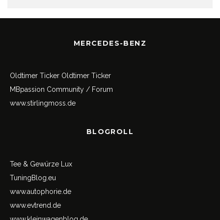
MERCEDES-BENZ
Oldtimer Ticker
Oldtimer Ticker
MBpassion Community / Forum
www.stirlingmoss.de
BLOGROLL
Tee & Gewürze Lux
TuningBlog.eu
www.autophorie.de
www.evtrend.de
www.kleinwagenblog.de