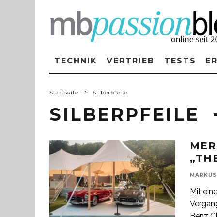
TECHNIK
VERTRIEB
TESTS
E
Startseite
Silberpfeile
SILBERPFEILE
MER
„TH
MARKUS
Mit ein
Vergang
Benz Cl