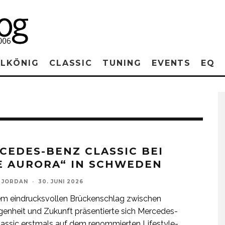
RLKÖNIG
CLASSIC
TUNING
EVENTS
EQ
CEDES-BENZ CLASSIC BEI
E AURORA“ IN SCHWEDEN
 JORDAN
·
30. JUNI 2026
em eindrucksvollen Brückenschlag zwischen
enheit und Zukunft präsentierte sich Mercedes-
assic erstmals auf dem renommierten Lifestyle-