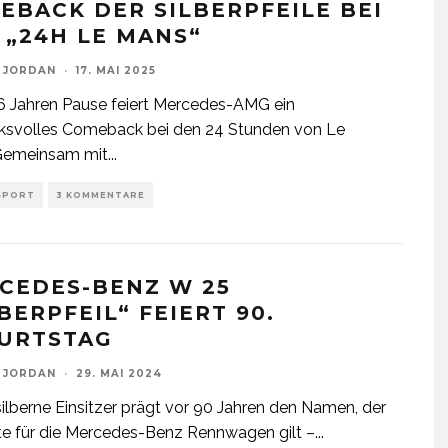
EBACK DER SILBERPFEILE BEI
 „24H LE MANS“
 JORDAN
·
17. MAI 2025
 Jahren Pause feiert Mercedes-AMG ein
cksvolles Comeback bei den 24 Stunden von Le
Gemeinsam mit
...
SPORT
3 KOMMENTARE
CEDES-BENZ W 25
BERPFEIL“ FEIERT 90.
URTSTAG
 JORDAN
·
29. MAI 2024
silberne Einsitzer prägt vor 90 Jahren den Namen, der
te für die Mercedes-Benz Rennwagen gilt –
...