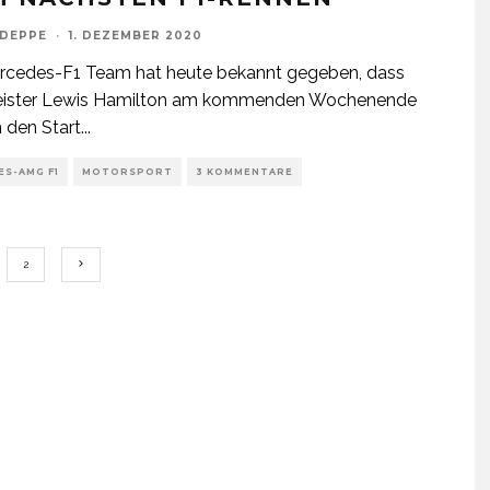
 DEPPE
·
1. DEZEMBER 2020
rcedes-F1 Team hat heute bekannt gegeben, dass
ister Lewis Hamilton am kommenden Wochenende
n den Start
...
S-AMG F1
MOTORSPORT
3 KOMMENTARE
2