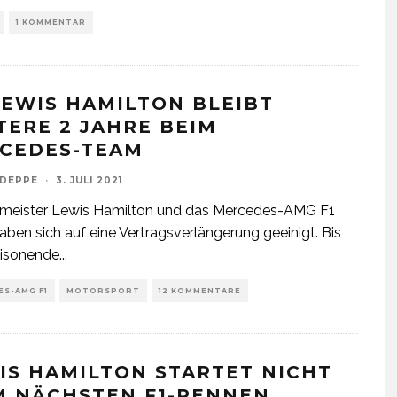
1 KOMMENTAR
 LEWIS HAMILTON BLEIBT
TERE 2 JAHRE BEIM
CEDES-TEAM
 DEPPE
·
3. JULI 2021
tmeister Lewis Hamilton und das Mercedes-AMG F1
ben sich auf eine Vertragsverlängerung geeinigt. Bis
isonende
...
S-AMG F1
MOTORSPORT
12 KOMMENTARE
IS HAMILTON STARTET NICHT
M NÄCHSTEN F1-RENNEN