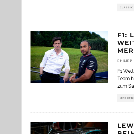
CLASSIC
F1:
WEI
MER
PHILIPP
F1 Wel
Team ha
zum Sa
MERCEDE
LEW
BEI