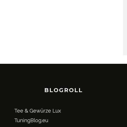
BLOGROLL
Tee & Gewürze Lux
TuningBlog.eu