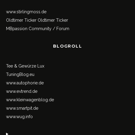
www.stirlingmoss.de
Oldtimer Ticker
Oldtimer Ticker
MBpassion Community / Forum
BLOGROLL
Tee & Gewürze Lux
TuningBlog.eu
www.autophorie.de
www.evtrend.de
www.kleinwagenblog.de
www.smartpit.de
www.wug.info