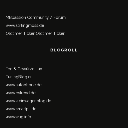
MBpassion Community / Forum
www.stirlingmoss.de
Oldtimer Ticker
Oldtimer Ticker
BLOGROLL
Tee & Gewürze Lux
TuningBlog.eu
www.autophorie.de
www.evtrend.de
www.kleinwagenblog.de
www.smartpit.de
www.wug.info