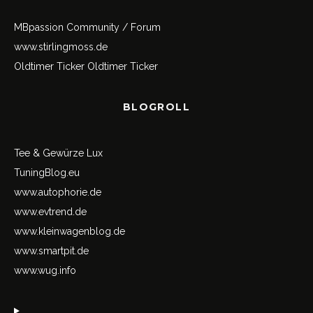
MBpassion Community / Forum
www.stirlingmoss.de
Oldtimer Ticker
Oldtimer Ticker
BLOGROLL
Tee & Gewürze Lux
TuningBlog.eu
www.autophorie.de
www.evtrend.de
www.kleinwagenblog.de
www.smartpit.de
www.wug.info