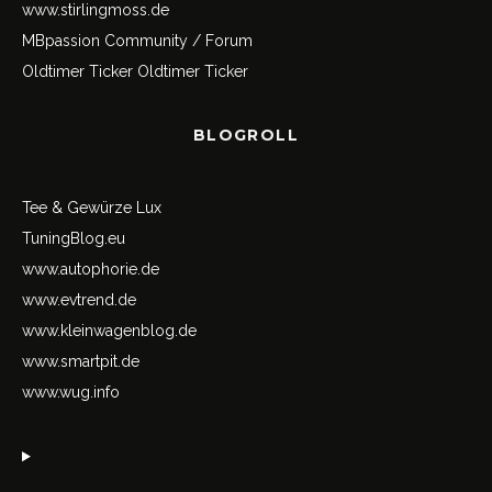
www.stirlingmoss.de
MBpassion Community / Forum
Oldtimer Ticker
Oldtimer Ticker
BLOGROLL
Tee & Gewürze Lux
TuningBlog.eu
www.autophorie.de
www.evtrend.de
www.kleinwagenblog.de
www.smartpit.de
www.wug.info