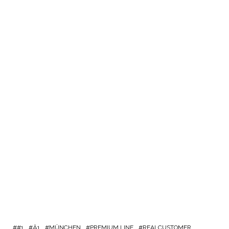
#1
Ä1
MÜNCHEN
PREMIUM LINE
REALCUSTOMER